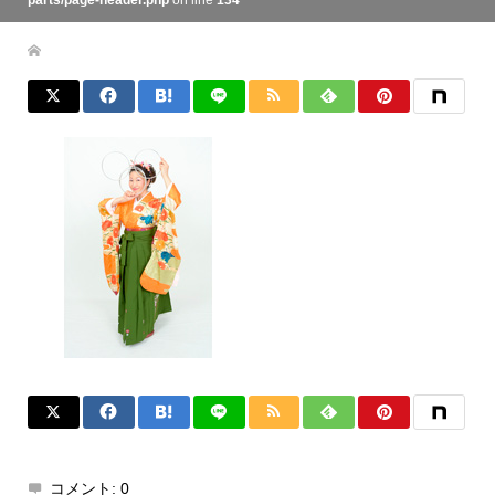
parts/page-header.php
on line
134
コメント:
0