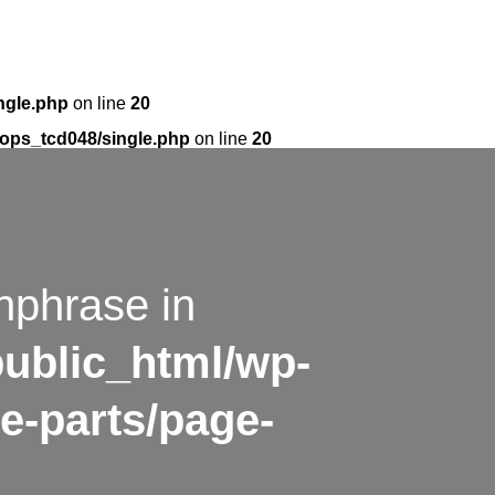
ngle.php
on line
20
ops_tcd048/single.php
on line
20
hphrase in
ublic_html/wp-
e-parts/page-