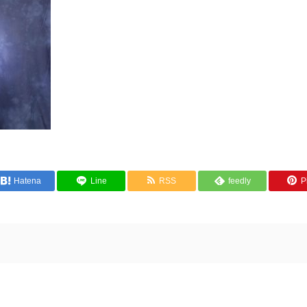
Hatena
Line
RSS
feedly
Pi