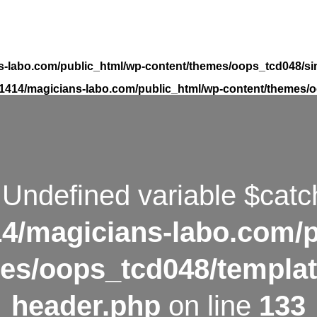
-labo.com/public_html/wp-content/themes/oops_tcd048/si
1414/magicians-labo.com/public_html/wp-content/themes/o
 Undefined variable $catc
4/magicians-labo.com/p
es/oops_tcd048/templat
header.php
on line
133