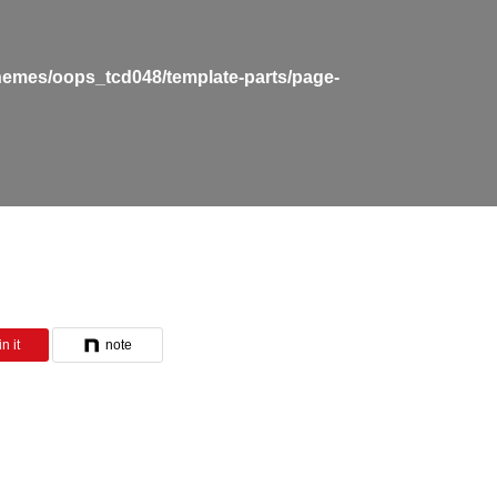
hemes/oops_tcd048/template-parts/page-
n it
note