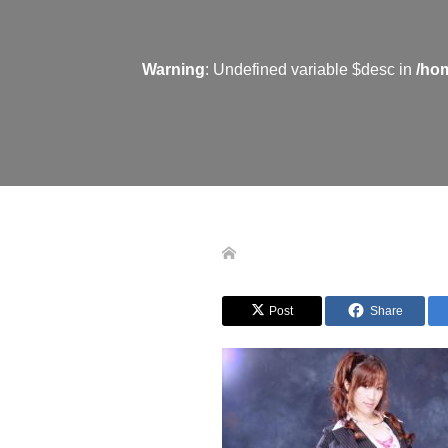
Warning
: Undefined variable $desc in
/ho
Post
Share