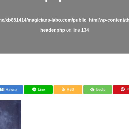
me/xb851414/magicians-labo.com/public_html/wp-content/t
header.php
on line
134
Hatena
Line
RSS
feedly
Pi