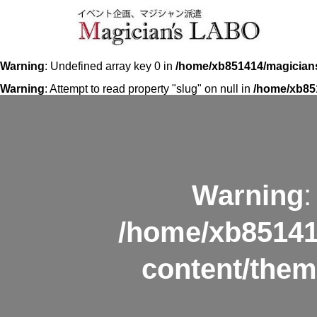
Warning
: Undefined array key 0 in
/home/xb851414/magicians
Warning
: Attempt to read property "slug" on null in
/home/xb85
Warning
:
/home/xb85141
content/them