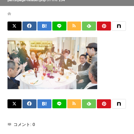
parts/page-header.php
on line
134
コメント:
0