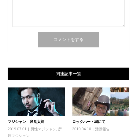
関連記事一覧
マジシャン 浅見太郎
ロックハート城にて
2019.07.01
男性マジシャン
,
所
2019.04.10
活動報告
属マジシャン