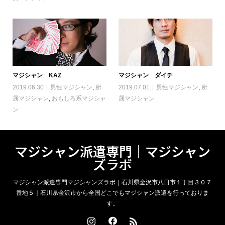
マジシャン KAZ
マジシャン ダイチ
2019.06.30
男性マジシャン
,
所
2019.07.01
男性マジシャン
,
所
属マジシャン
,
おもしろ系マジシャ
属マジシャン
ン
マジシャン派遣専門｜マジシャン
ズラボ
マジシャン派遣専門マジシャンズラボ｜石川県金沢市八日市１丁目３０７
番地５｜石川県金沢市から全国どこでもマジシャン派遣を行っておりま
す。