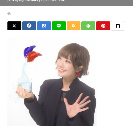
parts/page-header.php
on line
134