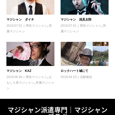
マジシャン ダイチ
マジシャン 浅見太郎
2019.07.01
男性マジシャン
,
所
2019.07.01
男性マジシャン
,
所
属マジシャン
属マジシャン
マジシャン KAZ
ロックハート城にて
2019.06.30
男性マジシャン
,
お
2019.04.10
活動報告
もしろ系マジシャン
,
所属マジシャ
ン
マジシャン派遣専門｜マジシャン